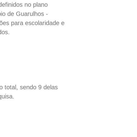
definidos no plano
pio de Guarulhos -
ões para escolaridade e
dos.
o total, sendo 9 delas
quisa.