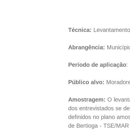
Técnica:
Levantamento e
Abrangência:
Municípi
Período de aplicação
:
Público alvo:
Moradores
Amostragem:
O levanta
dos entrevistados se de
definidos no plano amos
de Bertioga - TSE/MAR 2