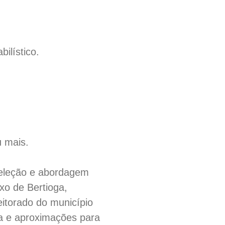
ilístico.
u mais.
 seleção e abordagem
xo de Bertioga,
eitorado do município
ia e aproximações para