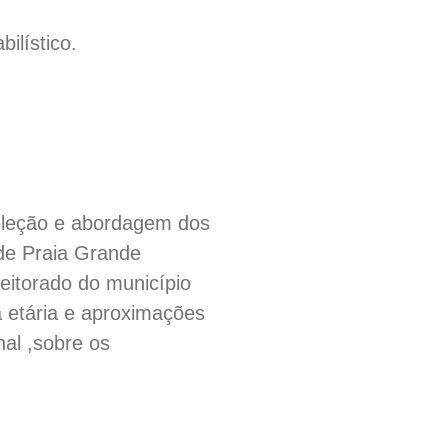
ilístico.
seleção e abordagem dos
 de Praia Grande
leitorado do município
a etária e aproximações
nal ,sobre os